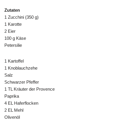
Zutaten
1 Zucchini (350 g)
1 Karotte
2 Eier
100 g Käse
Petersilie
1 Kartoffel
1 Knoblauchzehe
Salz
Schwarzer Pfeffer
1 TL Kräuter der Provence
Paprika
4 EL Haferflocken
2 EL Mehl
Olivenöl