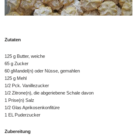
Zutaten
125 g Butter, weiche
65 g Zucker
60 gMandel(n) oder Nüsse, gemahlen
125 g Mehl
1/2 Pck. Vanillezucker
1/2 Zitrone(n), die abgeriebene Schale davon
1 Prise(n) Salz
1/2 Glas Aprikosenkonfitüre
1 EL Puderzucker
Zubereitung