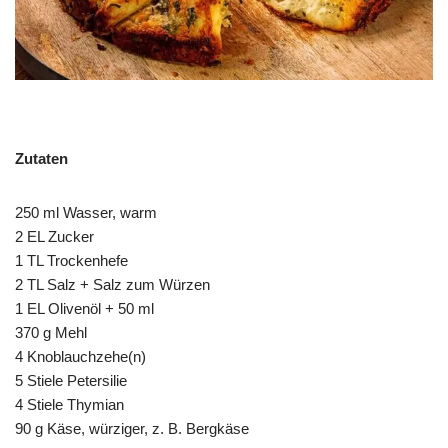
Zutaten
250 ml Wasser, warm
2 EL Zucker
1 TL Trockenhefe
2 TL Salz + Salz zum Würzen
1 EL Olivenöl + 50 ml
370 g Mehl
4 Knoblauchzehe(n)
5 Stiele Petersilie
4 Stiele Thymian
90 g Käse, würziger, z. B. Bergkäse