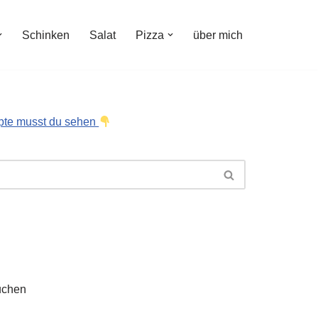
Schinken
Salat
Pizza
über mich
pte musst du sehen
uchen