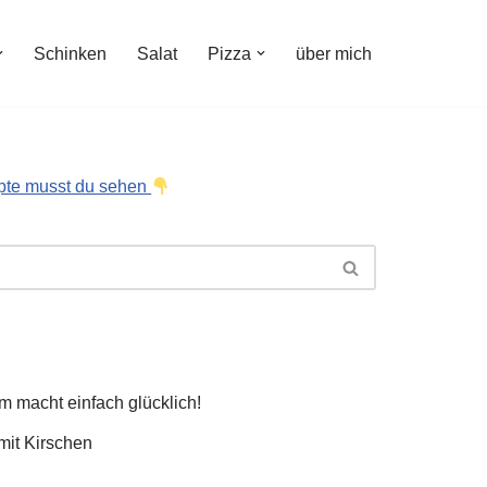
Schinken
Salat
Pizza
über mich
pte musst du sehen
 macht einfach glücklich!
it Kirschen