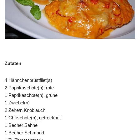
Zutaten
4 Hähnchenbrustfilet(s)
2 Paprikaschote(n), rote
1 Paprikaschote(n), grüne
1 Zwiebel(n)
2 Zehe/n Knoblauch
1 Chilischote(n), getrocknet
1 Becher Sahne
1 Becher Schmand