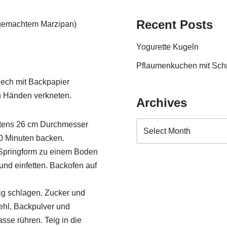
Recent Posts
tgemachtem Marzipan)
Yogurette Kugeln
Pflaumenkuchen mit Sc
lech mit Backpapier
en Händen verkneten.
Archives
estens 26 cm Durchmesser
20 Minuten backen.
r Springform zu einem Boden
nd einfetten. Backofen auf
ig schlagen. Zucker und
ehl, Backpulver und
sse rühren. Teig in die