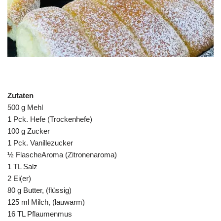
Zutaten
500 g Mehl
1 Pck. Hefe (Trockenhefe)
100 g Zucker
1 Pck. Vanillezucker
½ FlascheAroma (Zitronenaroma)
1 TL Salz
2 Ei(er)
80 g Butter, (flüssig)
125 ml Milch, (lauwarm)
16 TL Pflaumenmus