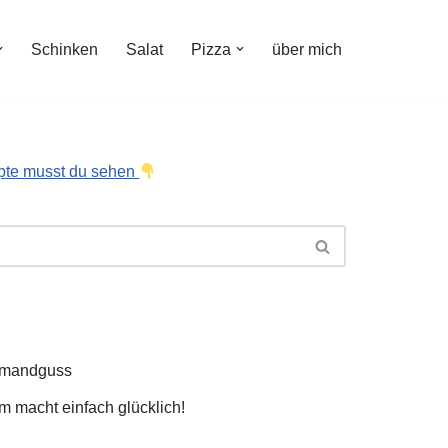
Schinken
Salat
Pizza
über mich
pte musst du sehen
hmandguss
 macht einfach glücklich!