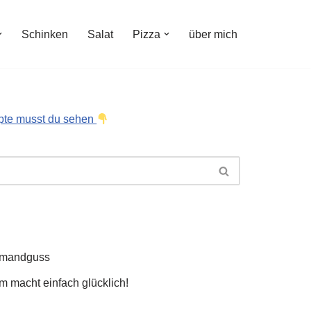
Schinken
Salat
Pizza
über mich
pte musst du sehen
hmandguss
 macht einfach glücklich!