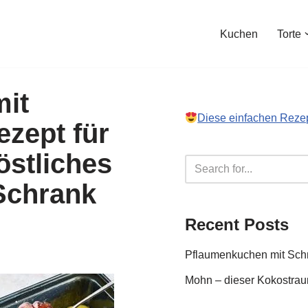
Kuchen
Torte
it
Diese einfachen Reze
zept für
östliches
Schrank
Recent Posts
Pflaumenkuchen mit Sc
Mohn – dieser Kokostraum