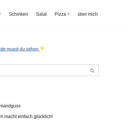
Schinken
Salat
Pizza
über mich
pte musst du sehen
hmandguss
 macht einfach glücklich!