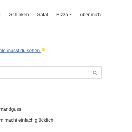
Schinken
Salat
Pizza
über mich
pte musst du sehen
hmandguss
 macht einfach glücklich!