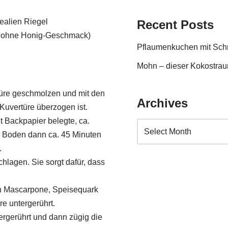
ealien Riegel
Recent Posts
er ohne Honig-Geschmack)
Pflaumenkuchen mit Sc
Mohn – dieser Kokostraum
türe geschmolzen und mit den
Archives
 Kuvertüre überzogen ist.
 Backpapier belegte, ca.
r Boden dann ca. 45 Minuten
.
chlagen. Sie sorgt dafür, dass
en Mascarpone, Speisequark
re untergerührt.
ergerührt und dann zügig die