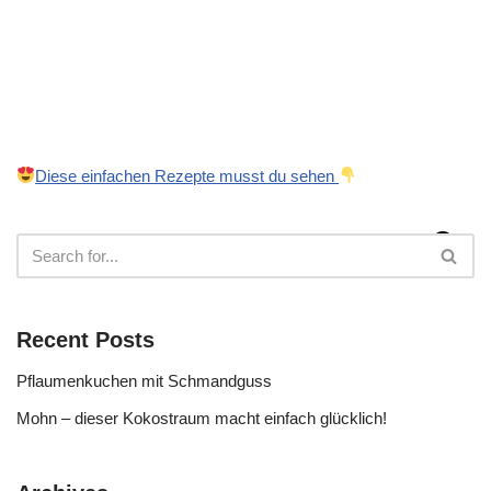
Diese einfachen Rezepte musst du sehen
Recent Posts
Pflaumenkuchen mit Schmandguss
Mohn – dieser Kokostraum macht einfach glücklich!