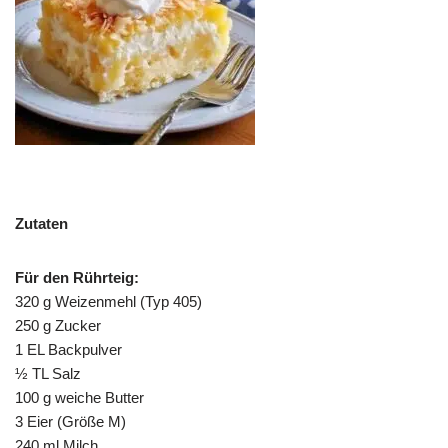
Zutaten
Für den Rührteig:
320 g Weizenmehl (Typ 405)
250 g Zucker
1 EL Backpulver
½ TL Salz
100 g weiche Butter
3 Eier (Größe M)
240 ml Milch