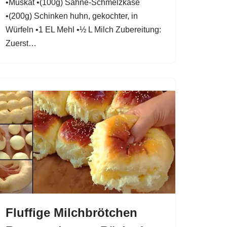
•Muskat •(100g) Sahne-Schmelzkäse
•(200g) Schinken huhn, gekochter, in
Würfeln •1 EL Mehl •½ L Milch Zubereitung:
Zuerst…
Fluffige Milchbrötchen