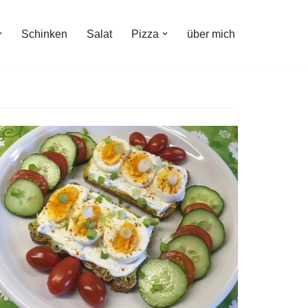
Schinken
Salat
Pizza
über mich